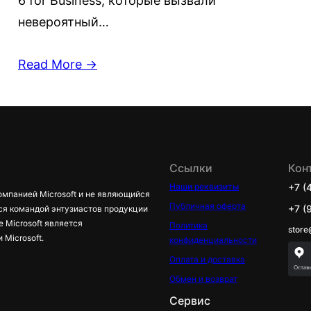
6 for Business, которые вызвали
невероятный…
Read More →
Ссылки
Кон
Наши реквизиты
+7 (
омпанией Microsoft и не являющийся
Публичная оферта
+7 (
ся командой энтузиастов продукции
е Microsoft является
Политика
store
Microsoft.
конфиденциальности
Оплата и доставка
Обмен и возврат
Сервис