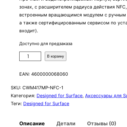
зонах, с расширителем радиуса действия NFC
встроенным вращающимся модулем с ручным 
а также сертифицированным сервисом по устан
входит).
Доступно для предзаказа
К
В корзину
о
л
EAN:
4600000068060
и
ч
SKU:
CWM417MP-NFC-1
е
Категория:
Designed for Surface
, 
Аксессуары для S
с
Теги:
Designed for Surface
т
в
Описание
Детали
Отзывы (0)
о