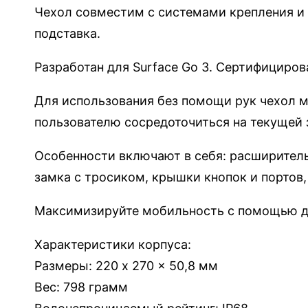
Чехол совместим с системами крепления и
t
подставка.
r
e
Разработан для Surface Go 3. Сертифициров
m
e
Для использования без помощи рук чехол 
M
пользователю сосредоточиться на текущей 
P
N
Особенности включают в себя: расширител
F
замка с тросиком, крышки кнопок и портов,
C
Максимизируйте мобильность с помощью до
д
л
Характеристики корпуса:
я
Размеры: 220 x 270 x 50,8 мм
S
Вес: 798 грамм
u
r