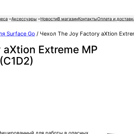
неса
Аксессуары
Новости
В магазин
Контакты
Оплата и доставк
я Surface Go
/ Чехол The Joy Factory aXtion Extr
y aXtion Extreme MP
 (C1D2)
фицированный для работы в опасных