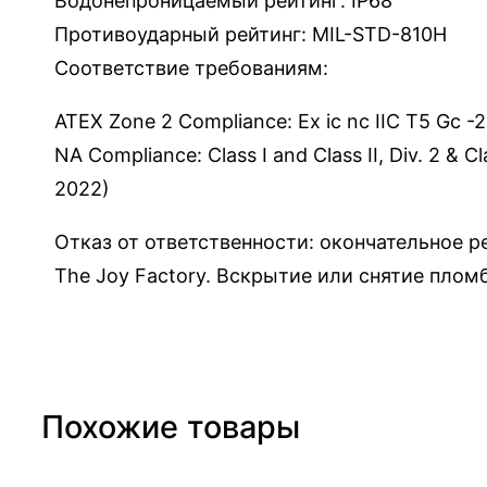
Водонепроницаемый рейтинг: IP68
f
Противоударный рейтинг: MIL-STD-810H
a
Соответствие требованиям:
c
e
ATEX Zone 2 Compliance: Ex ic nc IIC T5 Gc 
G
NA Compliance: Class I and Class II, Div. 2 & Cl
o
2022)
3
Отказ от ответственности: окончательное р
(
C
The Joy Factory. Вскрытие или снятие плом
1
D
2
)
Похожие товары