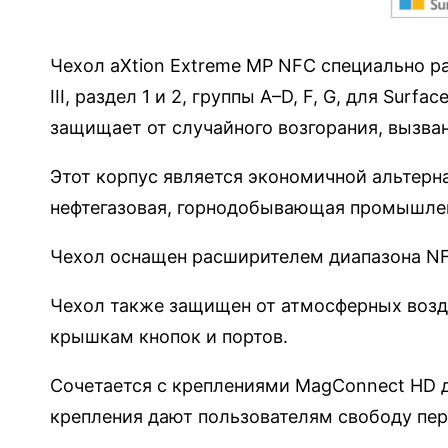
y
F
Чехол aXtion Extreme MP NFC специально раз
a
III, раздел 1 и 2, группы A–D, F, G, для Su
c
защищает от случайного возгорания, вызва
t
o
Этот корпус является экономичной альтерн
r
нефтегазовая, горнодобывающая промышлен
y
a
Чехол оснащен расширителем диапазона NF
X
Чехол также защищен от атмосферных возд
t
i
крышкам кнопок и портов.
o
Сочетается с креплениями MagConnect HD 
n
крепления дают пользователям свободу пер
E
x