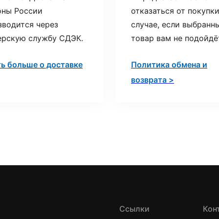
оны России
отказаться от покупки
зводится через
случае, если выбранн
ерскую службу СДЭК.
товар вам не подойдё
ть больше о доставке
Политика обмена и
возврата >
Ссылки
Кон