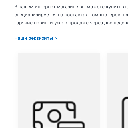
a
В нашем интернет магазине вы можете купить лю
c
специализируется на поставках компьютеров, пл
e
горячие новинки уже в продаже через две недел
P
r
Наши реквизиты >
o
8