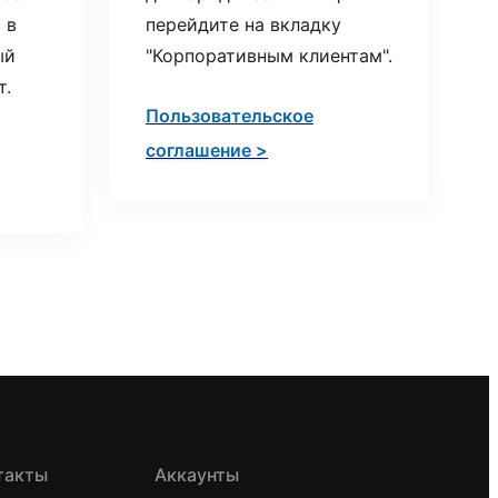
 в
перейдите на вкладку
ый
"Корпоративным клиентам".
т.
Пользовательское
соглашение >
такты
Аккаунты