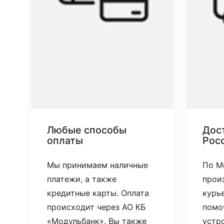
Любые способы
Дост
оплаты
Рос
Мы принимаем наличные
По М
платежи, а также
прои
кредитные карты. Оплата
курь
происходит через АО КБ
помо
«Модульбанк». Вы также
устр