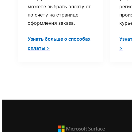
можете выбрать оплату от
реги
по счету на странице
прои
оформления заказа.
курь
Узнать больше о способах
Узна
оплаты >
>