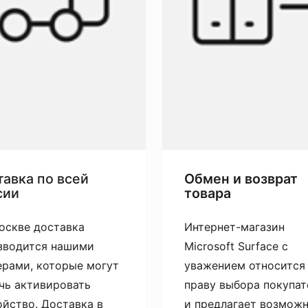
авка по всей
Обмен и возврат
сии
товара
оскве доставка
Интернет-магазин
зводится нашими
Microsoft Surface с
ерами, которые могут
уважением относится
чь активировать
праву выбора покупат
ойство. Доставка в
и предлагает возмож