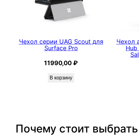
и
U
A
G
S
Чехол серии UAG Scout для
Чехол 
Surface Pro
Hub 
c
Sa
o
11990,00
₽
u
t
В корзину
д
л
я
S
u
Почему стоит выбрать
r
f