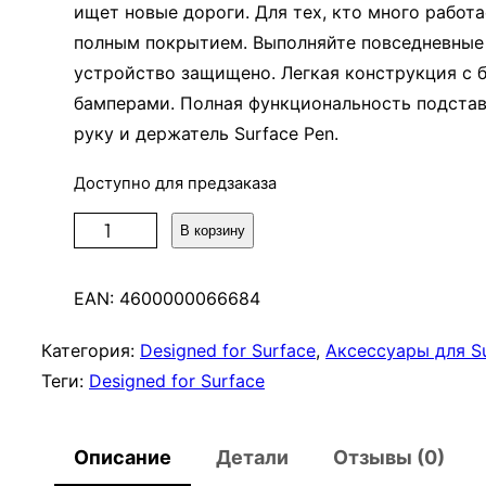
ищет новые дороги. Для тех, кто много работ
полным покрытием. Выполняйте повседневные з
устройство защищено. Легкая конструкция с 
бамперами. Полная функциональность подстав
руку и держатель Surface Pen.
Доступно для предзаказа
К
В корзину
о
л
EAN:
4600000066684
и
ч
Категория:
Designed for Surface
, 
Аксессуары для Su
е
Теги:
Designed for Surface
с
т
Описание
Детали
Отзывы (0)
в