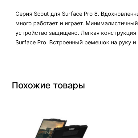
о
т
Серия Scout для Surface Pro 8. Вдохновлен
о
много работает и играет. Минималистичный
в
устройство защищено. Легкая конструкция
а
Surface Pro. Встроенный ремешок на руку и
р
а
Ч
е
х
Похожие товары
о
л
с
е
р
и