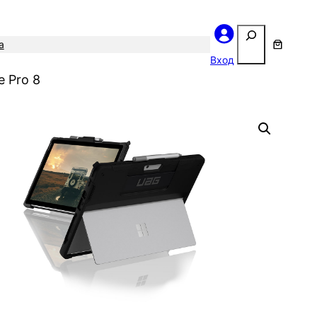
Поиск
а
Вход
e Pro 8