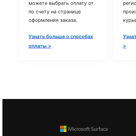
можете выбрать оплату от
реги
по счету на странице
прои
оформления заказа.
курь
Узнать больше о способах
Узна
оплаты >
>