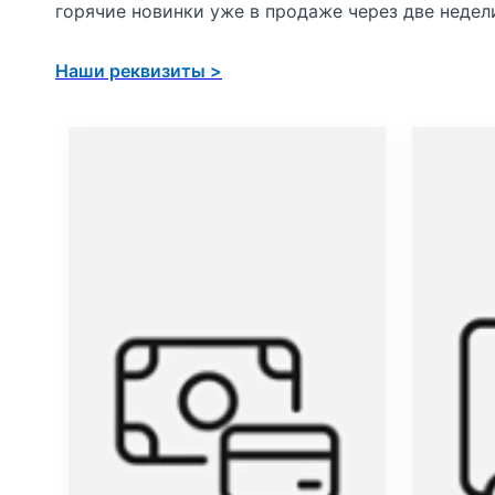
горячие новинки уже в продаже через две недел
л
я
Наши реквизиты >
S
u
r
f
a
c
e
P
r
o