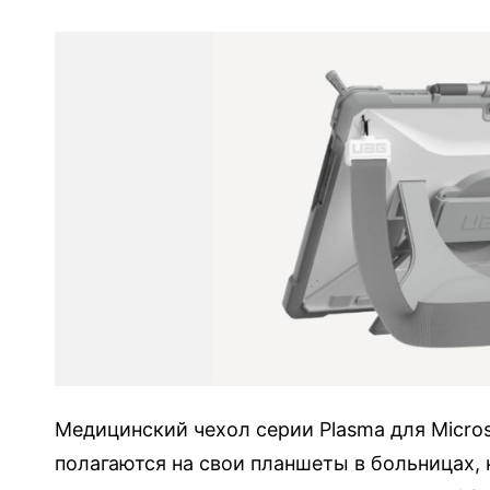
о
т
о
в
а
р
а
М
е
д
и
ц
и
н
Медицинский чехол серии Plasma для Microso
с
полагаются на свои планшеты в больницах, 
к