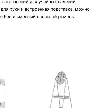
т загрязнений и случайных падений.
для руки и встроенная подставка, можно
e Pen и сменный плечевой ремень.