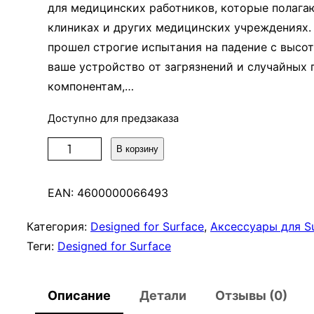
для медицинских работников, которые полагаю
клиниках и других медицинских учреждениях. 
прошел строгие испытания на падение с высот
ваше устройство от загрязнений и случайных
компонентам,…
Доступно для предзаказа
К
В корзину
о
л
EAN:
4600000066493
и
ч
Категория:
Designed for Surface
, 
Аксессуары для Su
е
Теги:
Designed for Surface
с
т
Описание
Детали
Отзывы (0)
в