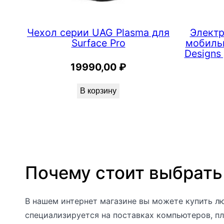
l
a
Чехол серии UAG Plasma для
Электр
s
Surface Pro
мобильн
m
Designs
a
19990,00
₽
H
e
В корзину
a
l
t
h
c
Почему стоит выбрать
a
r
В нашем интернет магазине вы можете купить лю
e
специализируется на поставках компьютеров, пл
д