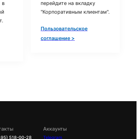
 в
перейдите на вкладку
ый
"Корпоративным клиентам".
т.
Пользовательское
соглашение >
такты
Аккаунты
495) 518-00-28
Telegram