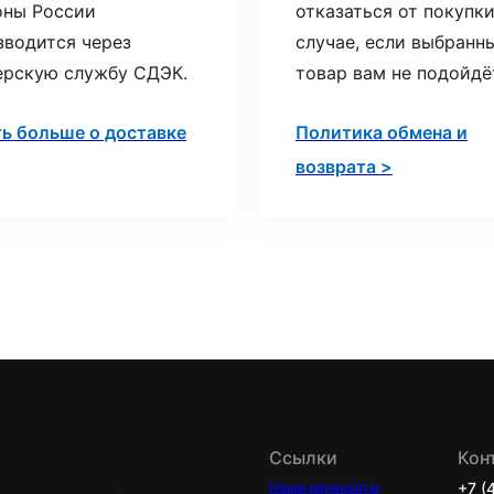
оны России
отказаться от покупки
зводится через
случае, если выбранн
ерскую службу СДЭК.
товар вам не подойдё
ть больше о доставке
Политика обмена и
возврата >
Ссылки
Кон
Наши реквизиты
+7 (