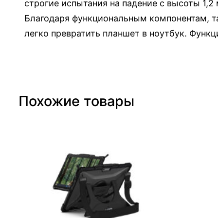
строгие испытания на падение с высоты 1,2
и
Благодаря функциональным компонентам, т
й
легко превратить планшет в ноутбук. Функ
ч
е
х
о
л
Похожие товары
с
е
р
и
и
U
A
G
P