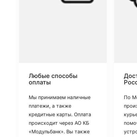
Любые способы
Дост
оплаты
Рос
Мы принимаем наличные
По М
платежи, а также
прои
кредитные карты. Оплата
курь
происходит через АО КБ
помо
«Модульбанк». Вы также
устр