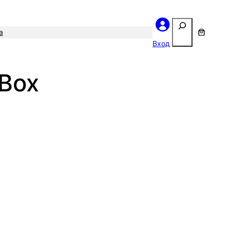
Поиск
а
Вход
 Box