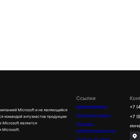
Ссылки
Кон
Наши реквизиты
+7 (
омпанией Microsoft и не являющийся
Публичная оферта
+7 (
ся командой энтузиастов продукции
е Microsoft является
Политика
store
Microsoft.
конфиденциальности
Оплата и доставка