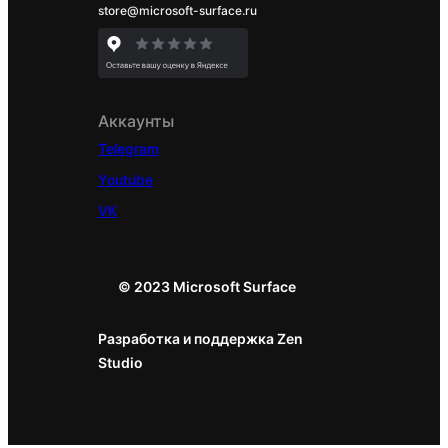
использован
store@microsoft-surface.ru
ия)
Bluetooth с
низким
Аккаунты
энергопотре
Telegram
блением
Youtube
Частота:
VK
2,40 ГГц
Дистанция:
Беспроводн
2 м
© 2023 Microsoft Surface
ая связь
Обнаружива
ется
Разработка и поддержка Zen
емкостным
Studio
сенсорным
дисплеем
(только