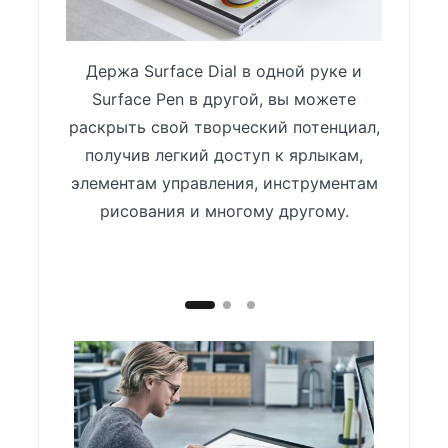
Держа Surface Dial в одной руке и
Сде
Surface Pen в другой, вы можете
пр
раскрыть свой творческий потенциал,
Отрегу
получив легкий доступ к ярлыкам,
тре
элементам управления, инструментам
новос
рисования и многому другому.
клав
через 