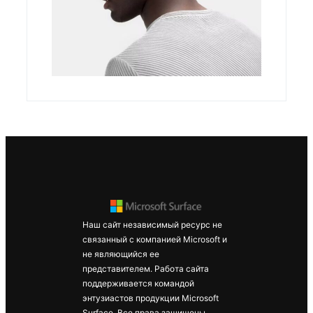
Корпус:
Внешний
Алюминий
вид
Цвет:
Магний
Наш сайт независимый ресурс не
Корпус: 59 x
связанный с компанией Microsoft и
не являющийся ее
30 мм (Д x
представителем. Работа сайта
В)
поддерживается командой
Размеры
Основание:
энтузиастов продукции Microsoft
Surface. Все права защищены.