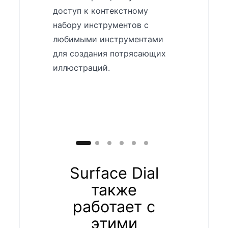
доступом 
доступ к контекстному
треков. Ст
набору инструментов с
зацикливай
любимыми инструментами
просматри
для создания потрясающих
фильтруйт
иллюстраций.
помощью и
Surface Dia
Surface Dial
также
работает с
этими