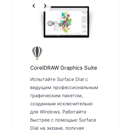
CorelDRAW Graphics Suite
Испытайте Surface Dial с
ведущим профессиональным
графическим пакетом,
Djay Pro
созданным исключительно
Полный на
для Windows. Работайте
для дидже
быстрее с помощью Surface
подготовк
Dial на экране, получая