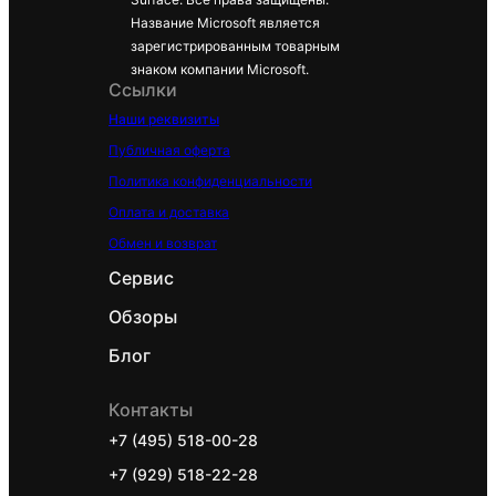
54 x 4 мм (Д
Название Microsoft является
x В)
зарегистрированным товарным
знаком компании Microsoft.
145 г с
Ссылки
Вес
батарейкам
Наши реквизиты
и
Публичная оферта
Политика конфиденциальности
2 щелочные
Оплата и доставка
батарейки
Обмен и возврат
Питание
ААА (в
Сервис
комплекте)
Обзоры
Обычно 12
Блог
месяцев (4
часа
Контакты
Время
ежедневног
+7 (495) 518-00-28
работы
о
+7 (929) 518-22-28