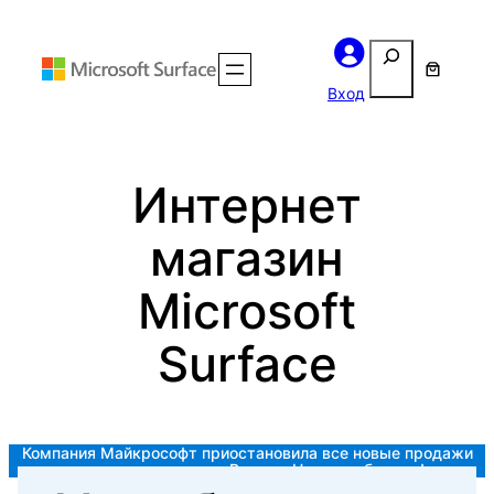
Перейти
Поиск
к
содержимому
Вход
Интернет
магазин
Microsoft
Surface
Компания Майкрософт приостановила все новые продажи
продуктов и услуг в России.
Но мы работаем!